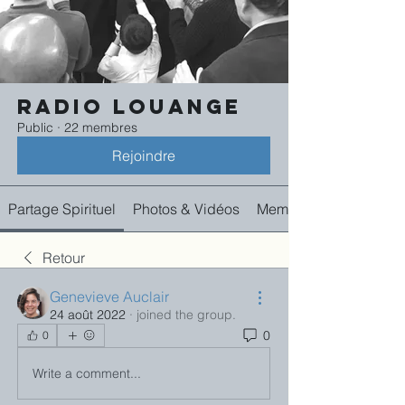
Radio Louange
Public
·
22 membres
Rejoindre
Partage Spirituel
Photos & Vidéos
Membres
Retour
Genevieve Auclair
24 août 2022
·
joined the group.
0
0
Write a comment...