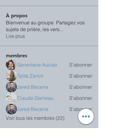
À propos
Bienvenue au groupe. Partagez vos
sujets de prière, les vers
...
Lire plus
membres
Genevieve Auclair
S'abonner
Talita Zanini
S'abonner
Jared Becerra
S'abonner
Claude Garneau
S'abonner
Jared Becerra
S'abonner
Voir tous les membres (22)