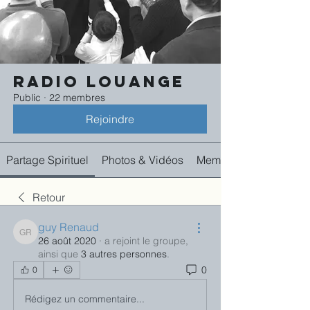
Radio Louange
Public
·
22 membres
Rejoindre
Partage Spirituel
Photos & Vidéos
Membres
Retour
guy Renaud
guy Renaud
26 août 2020
·
a rejoint le groupe,
ainsi que
3 autres personnes
.
0
0
Rédigez un commentaire...