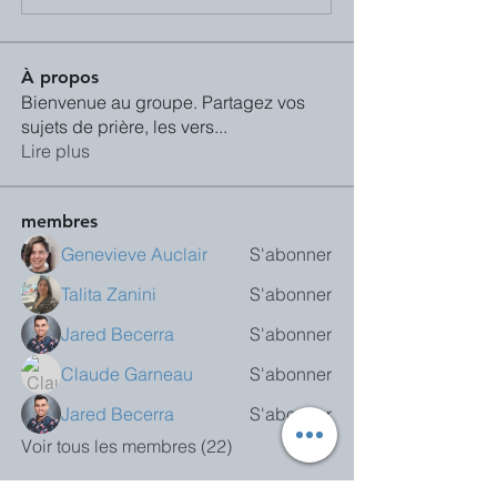
À propos
Bienvenue au groupe. Partagez vos
sujets de prière, les vers
...
Lire plus
membres
Genevieve Auclair
S'abonner
Talita Zanini
S'abonner
Jared Becerra
S'abonner
Claude Garneau
S'abonner
Jared Becerra
S'abonner
Voir tous les membres (22)