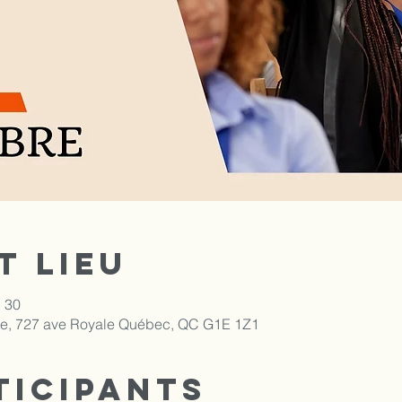
t lieu
h 30
nte, 727 ave Royale Québec, QC G1E 1Z1
ticipants