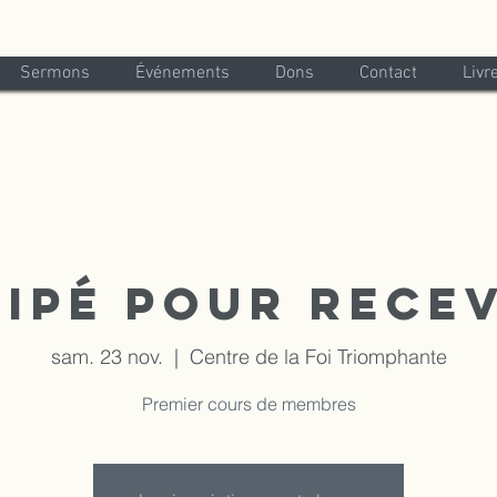
Sermons
Événements
Dons
Contact
Livr
ipé pour rece
sam. 23 nov.
  |  
Centre de la Foi Triomphante
Premier cours de membres