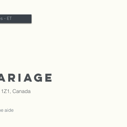
es - ET
ariage
E 1Z1, Canada
une aide