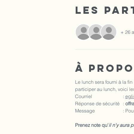
Les par
+ 26 a
À propo
Le lunch sera fourni à la fi
participer au lunch, voici l
Courriel			: 
egl
Réponse de sécurité	: 
off
Messag
Prenez note qu'
il n'y aura p