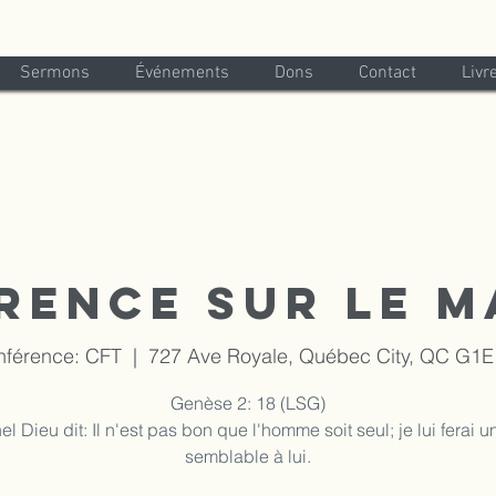
Sermons
Événements
Dons
Contact
Livr
rence sur le m
onférence: CFT
  |  
727 Ave Royale, Québec City, QC G1
Genèse 2: 18 (LSG)
el Dieu dit: Il n'est pas bon que l'homme soit seul; je lui ferai 
semblable à lui.